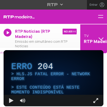
Entrar
RTP Notícias (RTP
NO AR
TV
Madeira)
RTP Madei
Emissão em simultâneo com RTP
Notícias
ERRO
204
HLS.JS FATAL ERROR - NETWORK
ERROR
ESTE CONTEÚDO ESTÁ NESTE
MOMENTO INDISPONÍVEL