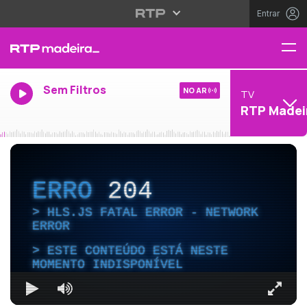
Entrar
Sem Filtros
NO AR
TV
RTP Madei
ERRO
204
HLS.JS FATAL ERROR - NETWORK
ERROR
ESTE CONTEÚDO ESTÁ NESTE
MOMENTO INDISPONÍVEL