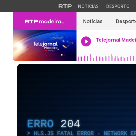
NOTÍCIAS
DESPORTO
Notícias
Desport
Telejornal Made
ERRO
204
HLS.JS FATAL ERROR - NETWORK E