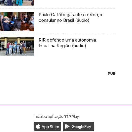
Paulo Cafôfo garante o reforço
consular no Brasil (áudio)
RIR defende uma autonomia
fiscal na Região (áudio)
PUB
Instale a aplicação
RTP Play
ebook da RTP Madeira
nstagram da RTP Madeira