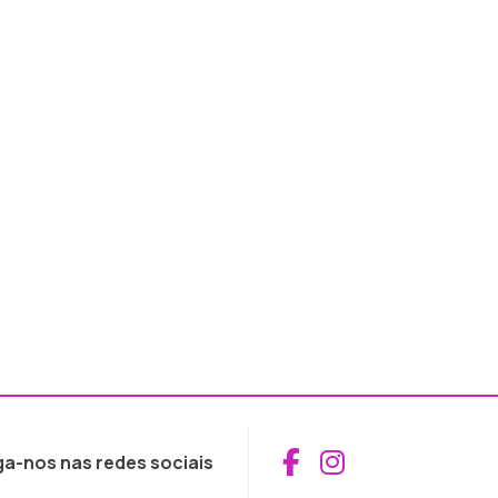
Aceder ao Fac
Aceder ao I
ga-nos nas redes sociais