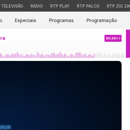
TELEVISÃO
RÁDIO
RTP PLAY
RTP PALCO
RTP ZIG ZA
o
Especiais
Programas
Programação
ira
NO AR
RROR