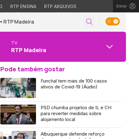
G
RTP ENSINA
RTP ARQUIVOS
Entrar
+ RTP Madeira
TV
RTP Madeira
Pode também gostar
Funchal tem mais de 100 casos
ativos de Covid-19 (Áudio)
PSD chumba projetos de IL e CH
para reverter medidas sobre
alojamento local
Albuquerque defende reforço