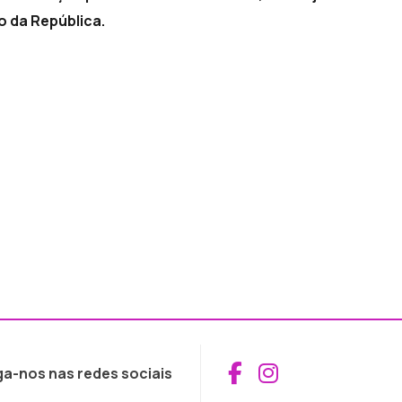
o da República.
Aceder ao Fac
Aceder ao I
ga-nos nas redes sociais