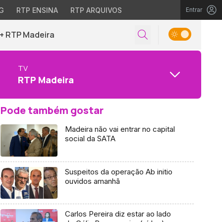
G
RTP ENSINA
RTP ARQUIVOS
Entrar
+ RTP Madeira
TV
RTP Madeira
Pode também gostar
Madeira não vai entrar no capital
social da SATA
Suspeitos da operação Ab initio
ouvidos amanhã
Carlos Pereira diz estar ao lado