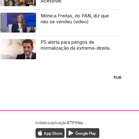
Acessível
Mónica Freitas, do PAN, diz que
não se vendeu (vídeo)
PS alerta para perigos de
normalização da extrema-direita
PUB
Instale a aplicação
RTP Play
ebook da RTP Madeira
nstagram da RTP Madeira