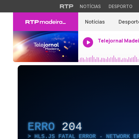
NOTÍCIAS
DESPORTO
Notícias
Desport
Telejornal Made
ERRO
204
HLS.JS FATAL ERROR - NETWORK E