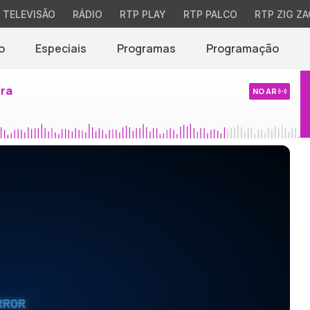
TELEVISÃO
RÁDIO
RTP PLAY
RTP PALCO
RTP ZIG ZA
o
Especiais
Programas
Programação
ira
NO AR
RROR