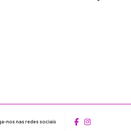
Aceder ao Fac
Aceder ao I
ga-nos nas redes sociais