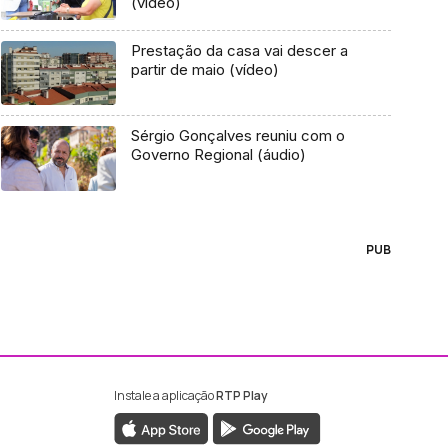
(vídeo)
Prestação da casa vai descer a
partir de maio (vídeo)
Sérgio Gonçalves reuniu com o
Governo Regional (áudio)
PUB
Instale a aplicação
RTP Play
ebook da RTP Madeira
nstagram da RTP Madeira