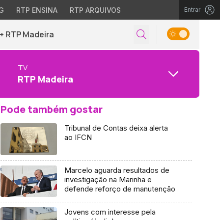
G
RTP ENSINA
RTP ARQUIVOS
Entrar
+ RTP Madeira
TV
RTP Madeira
Pode também gostar
Tribunal de Contas deixa alerta
ao IFCN
Marcelo aguarda resultados de
investigação na Marinha e
defende reforço de manutenção
Jovens com interesse pela