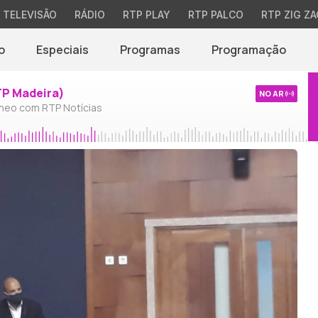
TELEVISÃO
RÁDIO
RTP PLAY
RTP PALCO
RTP ZIG ZA
o
Especiais
Programas
Programação
TP Madeira)
NO AR
neo com RTP Notícias