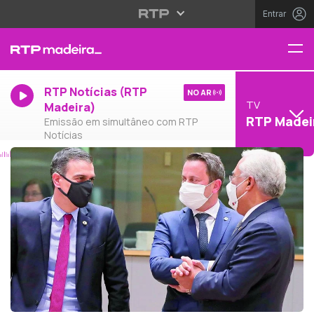
Entrar
RTP Notícias (RTP
NO AR
TV
Madeira)
RTP Madei
Emissão em simultâneo com RTP
Notícias