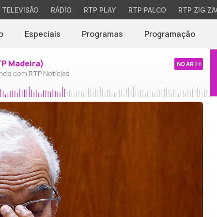
TELEVISÃO
RÁDIO
RTP PLAY
RTP PALCO
RTP ZIG ZA
o
Especiais
Programas
Programação
TP Madeira)
NO AR
neo com RTP Notícias