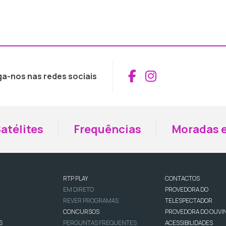
Aceder ao Fac
Aceder ao I
ga-nos nas redes sociais
atélites
Frequências
Moradas e
RTP PLAY
CONTACTOS
EM DIRETO
PROVEDORA DO
REVER PROGRAMAS
TELESPECTADOR
CONCURSOS
PROVEDORA DO OUVI
S
PERGUNTAS FREQUENTES
ACESSIBILIDADES