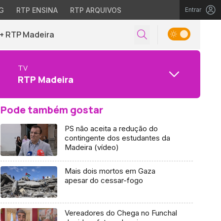
G
RTP ENSINA
RTP ARQUIVOS
Entrar
+ RTP Madeira
TV
RTP Madeira
Pode também gostar
PS não aceita a redução do
contingente dos estudantes da
Madeira (vídeo)
Mais dois mortos em Gaza
apesar do cessar-fogo
Vereadores do Chega no Funchal