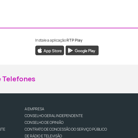
Instale a aplicação
RTP Play
ebook da RTP Madeira
nstagram da RTP Madeira
 Telefones
A EMPRESA
CONSELHO GERAL INDEPENDENTE
CONSELHO DE OPINIÃO
NTE
CONTRATO DE CONCESSÃO DO SERVIÇO PÚBLICO
DE RÁDIO E TELEVISÃO