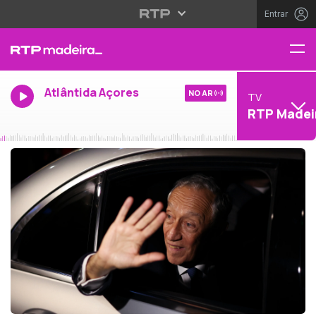
Entrar
Atlântida Açores
NO AR
TV
RTP Madei