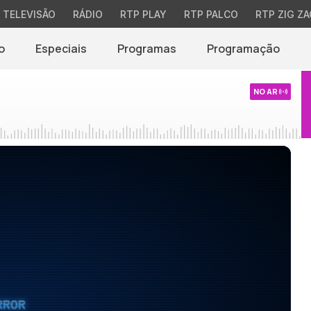
TELEVISÃO
RÁDIO
RTP PLAY
RTP PALCO
RTP ZIG ZA
o
Especiais
Programas
Programação
NO AR
RROR