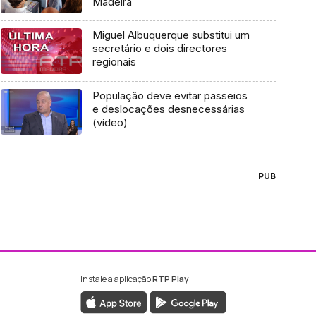
Madeira
Miguel Albuquerque substitui um
secretário e dois directores
regionais
População deve evitar passeios
e deslocações desnecessárias
(vídeo)
PUB
Instale a aplicação
RTP Play
ebook da RTP Madeira
nstagram da RTP Madeira