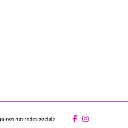
Aceder ao Fac
Aceder ao I
ga-nos nas redes sociais