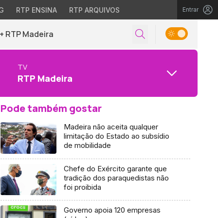
G
RTP ENSINA
RTP ARQUIVOS
Entrar
+ RTP Madeira
TV
RTP Madeira
Pode também gostar
Madeira não aceita qualquer
limitação do Estado ao subsídio
de mobilidade
Chefe do Exército garante que
tradição dos paraquedistas não
foi proibida
Governo apoia 120 empresas