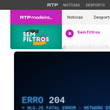
NOTÍCIAS
DESPORTO
Notícias
Desport
Sem Filtros
ERRO
204
HLS.JS FATAL ERROR - NETWORK E