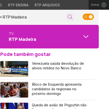
G
RTP ENSINA
RTP ARQUIVOS
Entrar
+ RTP Madeira
TV
RTP Madeira
Pode também gostar
Venezuela saúda devolução de
ativos retidos no Novo Banco
Bloco de Esquerda apresenta
candidatos às regionais no
próximo domingo
Queda de avião de Prigozhin não