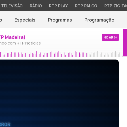
TELEVISÃO
RÁDIO
RTP PLAY
RTP PALCO
RTP ZIG ZA
o
Especiais
Programas
Programação
TP Madeira)
NO AR
neo com RTP Notícias
RROR