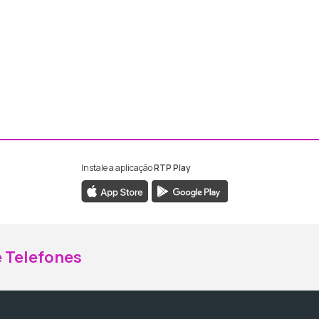
Instale a aplicação
RTP Play
ebook da RTP Madeira
nstagram da RTP Madeira
 Telefones