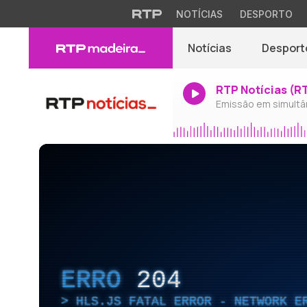
NOTÍCIAS
DESPORTO
Notícias
Desport
RTP Notícias (R
Emissão em simultâ
ERRO
204
HLS.JS FATAL ERROR - NETWORK E