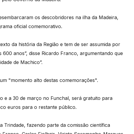
desembarcaram os descobridores na ilha da Madeira,
grama oficial comemorativo.
exto da história da Região e tem de ser assumida por
dos 600 anos”, disse Ricardo Franco, argumentando que
 cidade de Machico”.
á “um "momento alto destas comemorações".
 e a 30 de março no Funchal, será gratuito para
nco euros para o restante público.
a Trindade, fazendo parte da comissão científica
o Franco, Carlos Fiolhais, Viriato Soromenho-Marques