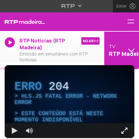
Entrar
RTP Notícias (RTP
NO AR
TV
Madeira)
RTP Madei
Emissão em simultâneo com RTP
Notícias
ERRO
204
HLS.JS FATAL ERROR - NETWORK
ERROR
ESTE CONTEÚDO ESTÁ NESTE
MOMENTO INDISPONÍVEL