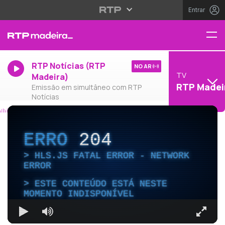
Entrar
RTP Notícias (RTP
NO AR
TV
Madeira)
RTP Madei
Emissão em simultâneo com RTP
Notícias
ERRO
204
HLS.JS FATAL ERROR - NETWORK
ERROR
ESTE CONTEÚDO ESTÁ NESTE
MOMENTO INDISPONÍVEL