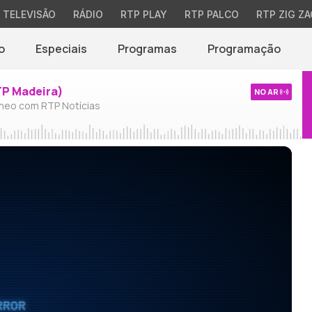
TELEVISÃO
RÁDIO
RTP PLAY
RTP PALCO
RTP ZIG ZA
o
Especiais
Programas
Programação
TP Madeira)
NO AR
neo com RTP Notícias
RROR