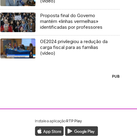
(vídeo)
Proposta final do Governo
mantém «linhas vermelhas»
identificadas por professores
OE2024 privilegiou a redução da
carga fiscal para as famílias
(vídeo)
PUB
Instale a aplicação
RTP Play
ebook da RTP Madeira
nstagram da RTP Madeira