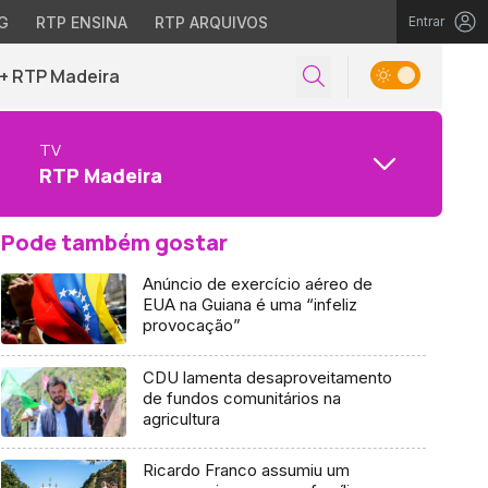
G
RTP ENSINA
RTP ARQUIVOS
Entrar
+ RTP Madeira
TV
RTP Madeira
Pode também gostar
Anúncio de exercício aéreo de
EUA na Guiana é uma “infeliz
provocação”
CDU lamenta desaproveitamento
de fundos comunitários na
agricultura
Ricardo Franco assumiu um