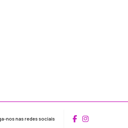
Aceder ao Fac
Aceder ao I
ga-nos nas redes sociais