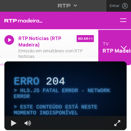
Entrar
RTP Notícias (RTP
NO AR
TV
Madeira)
RTP Madei
Emissão em simultâneo com RTP
Notícias
ERRO
204
HLS.JS FATAL ERROR - NETWORK
ERROR
ESTE CONTEÚDO ESTÁ NESTE
MOMENTO INDISPONÍVEL