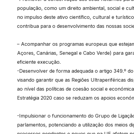
população, como um direito ambiental, social e cu
no impulso deste ativo científico, cultural e turís
contribua para o desenvolvimento das nossas soci
– Acompanhar os programas europeus que esteja
Açores, Canárias, Senegal e Cabo Verde) para gara
eficiente execução.
-Desenvolver de forma adequada o artigo 349.º d
visando garantir que as Regiões Ultraperiféricas 
ao nível das políticas de coesão social e económic
Estratégia 2020 caso se reduzam os apoios económ
-Impulsionar o funcionamento do Grupo de Ligaçã
parlamentos, potenciando a utilização dos meios d
processos pendentes e novos que na UE afetem no