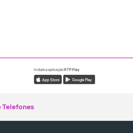
Instale a aplicação
RTP Play
ebook da RTP Madeira
nstagram da RTP Madeira
 Telefones