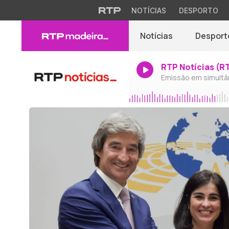
NOTÍCIAS
DESPORTO
Notícias
Desport
RTP Notícias (R
Emissão em simultâ