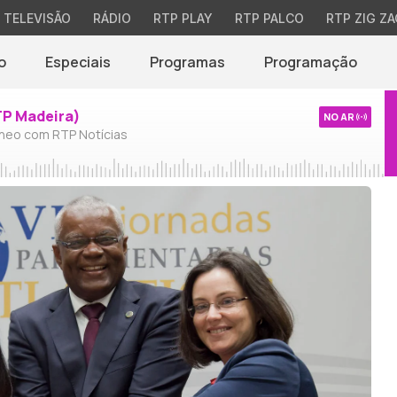
TELEVISÃO
RÁDIO
RTP PLAY
RTP PALCO
RTP ZIG ZA
o
Especiais
Programas
Programação
TP Madeira)
NO AR
neo com RTP Notícias