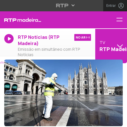
Entrar
RTP Notícias (RTP
NO AR
TV
Madeira)
RTP Madei
Emissão em simultâneo com RTP
Notícias