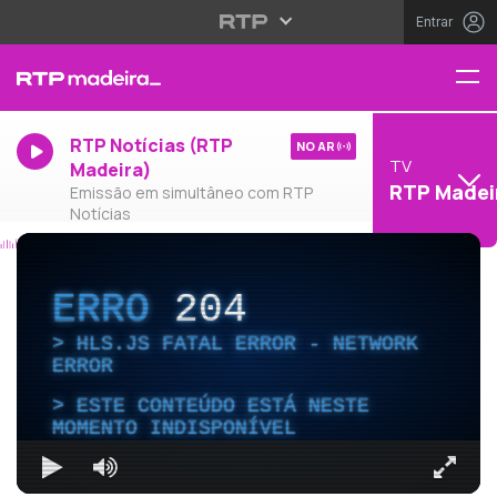
Entrar
RTP Notícias (RTP
NO AR
TV
Madeira)
RTP Madei
Emissão em simultâneo com RTP
Notícias
ERRO
204
HLS.JS FATAL ERROR - NETWORK
ERROR
ESTE CONTEÚDO ESTÁ NESTE
MOMENTO INDISPONÍVEL