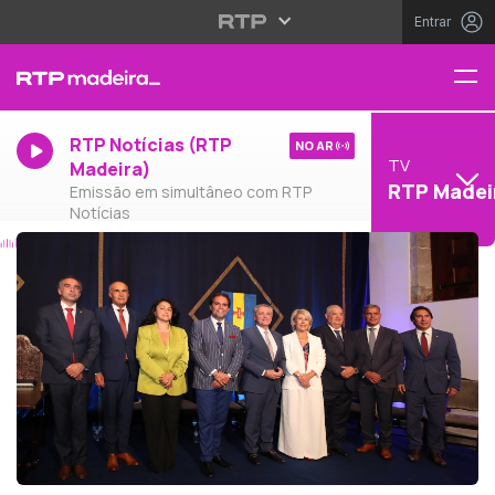
Entrar
RTP Notícias (RTP
NO AR
TV
Madeira)
RTP Madei
Emissão em simultâneo com RTP
Notícias