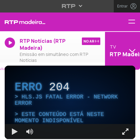
Entrar
RTP Notícias (RTP
NO AR
TV
Madeira)
RTP Madei
Emissão em simultâneo com RTP
Notícias
ERRO
204
HLS.JS FATAL ERROR - NETWORK
ERROR
ESTE CONTEÚDO ESTÁ NESTE
MOMENTO INDISPONÍVEL