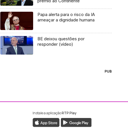
prémio ao Continente
Papa alerta para o risco da IA
ameaçar a dignidade humana
BE deixou questões por
responder (vídeo)
PUB
Instale a aplicação
RTP Play
ebook da RTP Madeira
nstagram da RTP Madeira