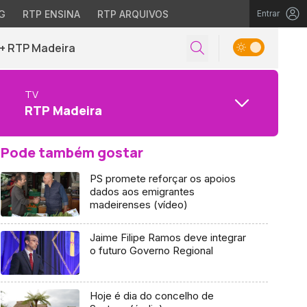
G
RTP ENSINA
RTP ARQUIVOS
Entrar
+ RTP Madeira
TV
RTP Madeira
Pode também gostar
PS promete reforçar os apoios
dados aos emigrantes
madeirenses (vídeo)
Jaime Filipe Ramos deve integrar
o futuro Governo Regional
Hoje é dia do concelho de