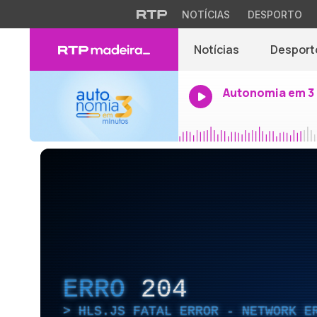
NOTÍCIAS
DESPORTO
Notícias
Desport
Autonomia em 3
ERRO
204
HLS.JS FATAL ERROR - NETWORK E