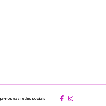
Aceder ao Fac
Aceder ao I
ga-nos nas redes sociais