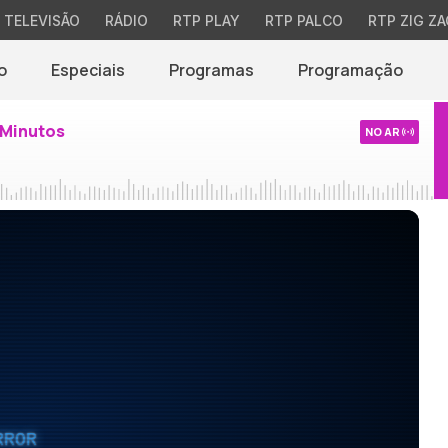
TELEVISÃO
RÁDIO
RTP PLAY
RTP PALCO
RTP ZIG ZA
o
Especiais
Programas
Programação
 Minutos
NO AR
RROR