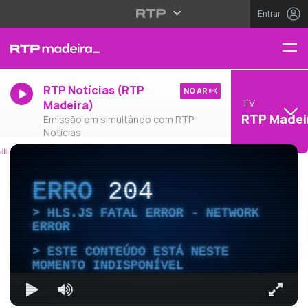
Entrar
RTP Notícias (RTP
NO AR
TV
Madeira)
RTP Madei
Emissão em simultâneo com RTP
Notícias
ERRO
204
HLS.JS FATAL ERROR - NETWORK
ERROR
ESTE CONTEÚDO ESTÁ NESTE
MOMENTO INDISPONÍVEL