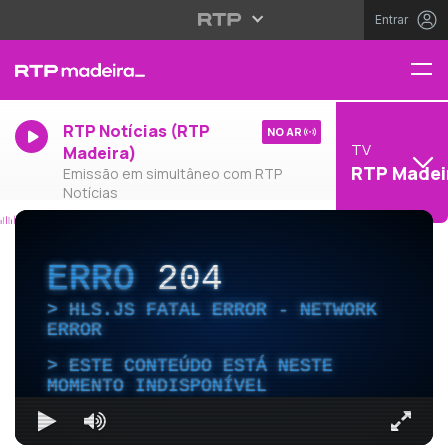
Entrar
RTP Notícias (RTP
NO AR
TV
Madeira)
RTP Madei
Emissão em simultâneo com RTP
Notícias
ERRO
204
HLS.JS FATAL ERROR - NETWORK
ERROR
ESTE CONTEÚDO ESTÁ NESTE
MOMENTO INDISPONÍVEL