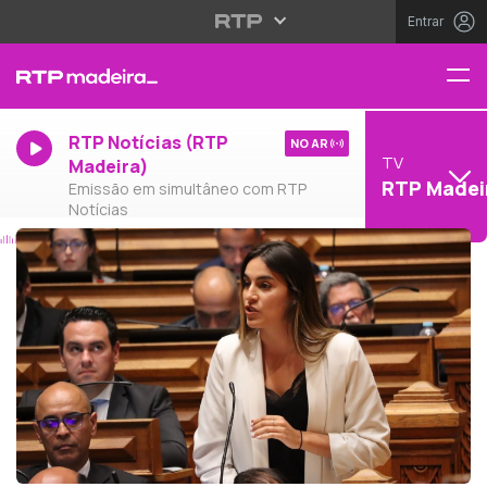
Entrar
RTP Notícias (RTP
NO AR
TV
Madeira)
RTP Madei
Emissão em simultâneo com RTP
Notícias