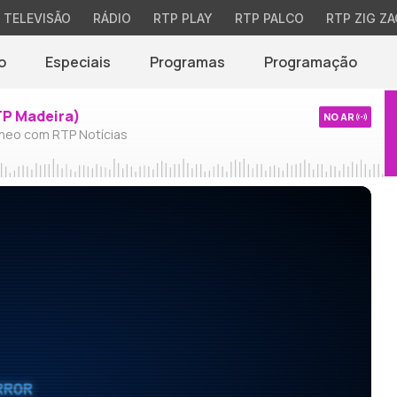
TELEVISÃO
RÁDIO
RTP PLAY
RTP PALCO
RTP ZIG ZA
o
Especiais
Programas
Programação
TP Madeira)
NO AR
neo com RTP Notícias
RROR