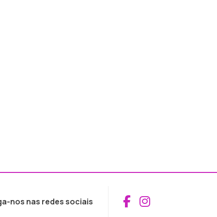
Aceder ao Fac
Aceder ao I
ga-nos nas redes sociais