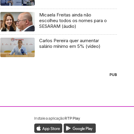
Micaela Freitas ainda não
escolheu todos os nomes para o
SESARAM (áudio)
Carlos Pereira quer aumentar
salário mínimo em 5% (vídeo)
PUB
Instale a aplicação
RTP Play
ebook da RTP Madeira
nstagram da RTP Madeira