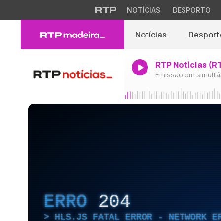
NOTÍCIAS
DESPORTO
Notícias
Desport
RTP Notícias (R
Emissão em simultâ
ERRO
204
HLS.JS FATAL ERROR - NETWORK E