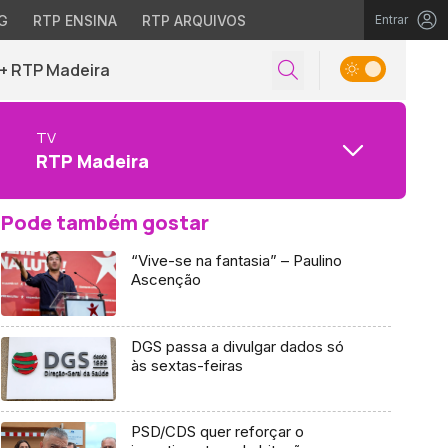
G
RTP ENSINA
RTP ARQUIVOS
Entrar
+ RTP Madeira
TV
RTP Madeira
Pode também gostar
“Vive-se na fantasia” – Paulino
Ascenção
DGS passa a divulgar dados só
às sextas-feiras
PSD/CDS quer reforçar o