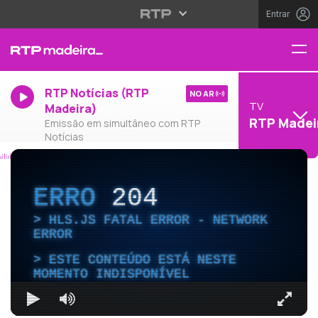
Entrar
RTP Notícias (RTP
NO AR
TV
Madeira)
RTP Madei
Emissão em simultâneo com RTP
Notícias
ERRO
204
HLS.JS FATAL ERROR - NETWORK
ERROR
ESTE CONTEÚDO ESTÁ NESTE
MOMENTO INDISPONÍVEL