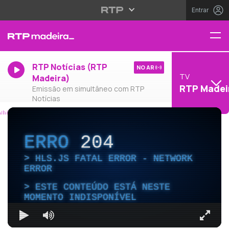
Entrar
RTP Notícias (RTP
NO AR
TV
Madeira)
RTP Madei
Emissão em simultâneo com RTP
Notícias
ERRO
204
HLS.JS FATAL ERROR - NETWORK
ERROR
ESTE CONTEÚDO ESTÁ NESTE
MOMENTO INDISPONÍVEL