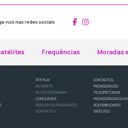
Aceder ao Fac
Aceder ao I
ga-nos nas redes sociais
atélites
Frequências
Moradas e
RTP PLAY
CONTACTOS
EM DIRETO
PROVEDORA DO
REVER PROGRAMAS
TELESPECTADOR
CONCURSOS
PROVEDORA DO OUVI
S
PERGUNTAS FREQUENTES
ACESSIBILIDADES
CONTACTOS
SATÉLITES