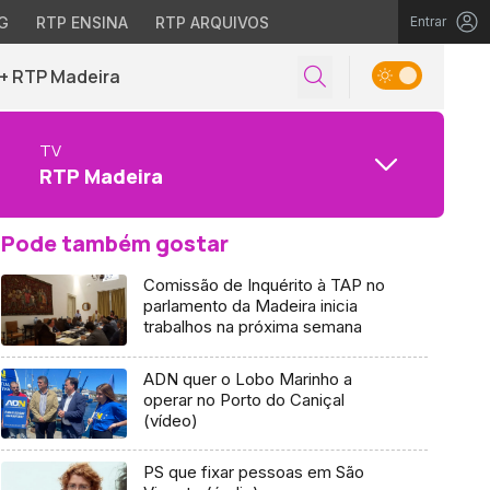
G
RTP ENSINA
RTP ARQUIVOS
Entrar
+ RTP Madeira
TV
RTP Madeira
Pode também gostar
Comissão de Inquérito à TAP no
parlamento da Madeira inicia
trabalhos na próxima semana
ADN quer o Lobo Marinho a
operar no Porto do Caniçal
(vídeo)
PS que fixar pessoas em São