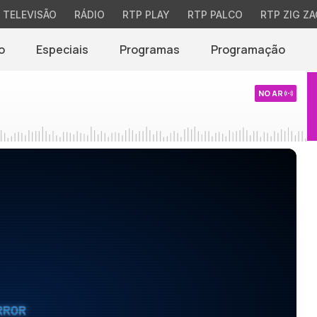
TELEVISÃO
RÁDIO
RTP PLAY
RTP PALCO
RTP ZIG ZA
o
Especiais
Programas
Programação
NO AR
RROR