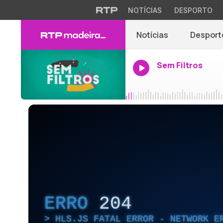
NOTÍCIAS
DESPORTO
Notícias
Desport
Sem Filtros
ERRO
204
HLS.JS FATAL ERROR - NETWORK E