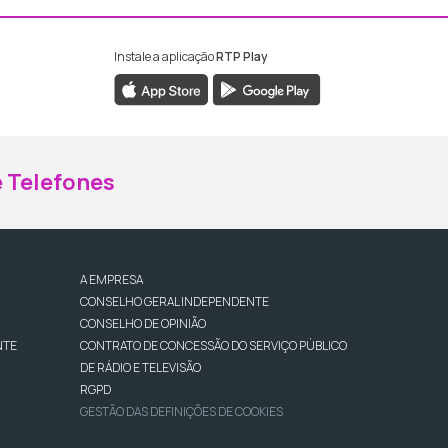
Instale a aplicação
RTP Play
ebook da RTP Madeira
nstagram da RTP Madeira
 Telefones
A EMPRESA
CONSELHO GERAL INDEPENDENTE
CONSELHO DE OPINIÃO
NTE
CONTRATO DE CONCESSÃO DO SERVIÇO PÚBLICO
DE RÁDIO E TELEVISÃO
RGPD
GESTÃO DAS DEFINIÇÕES DE COOKIES