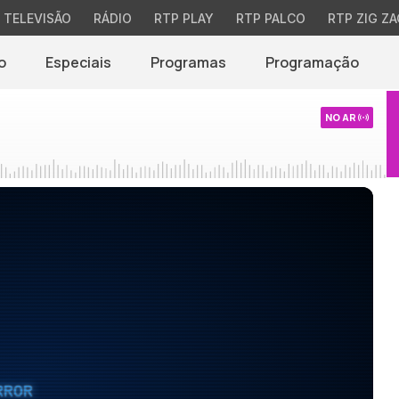
TELEVISÃO
RÁDIO
RTP PLAY
RTP PALCO
RTP ZIG ZA
o
Especiais
Programas
Programação
NO AR
RROR