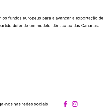
or os fundos europeus para alavancar a exportação de
partido defende um modelo idêntico ao das Canárias.
Aceder ao Fac
Aceder ao I
ga-nos nas redes sociais