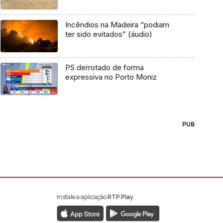
Incêndios na Madeira “podiam
ter sido evitados” (áudio)
PS derrotado de forma
expressiva no Porto Moniz
PUB
Instale a aplicação
RTP Play
ebook da RTP Madeira
nstagram da RTP Madeira