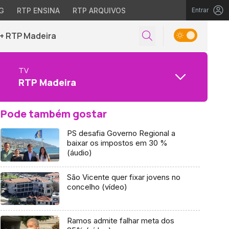
G
RTP ENSINA
RTP ARQUIVOS
Entrar
+ RTP Madeira
TV
RTP Madeira
Pode também gostar
PS desafia Governo Regional a
baixar os impostos em 30 %
(áudio)
São Vicente quer fixar jovens no
concelho (vídeo)
Ramos admite falhar meta dos