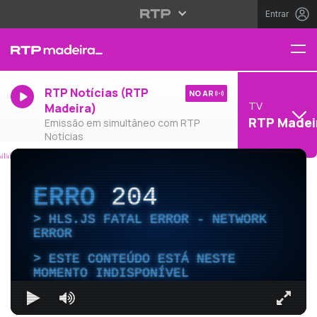
Entrar
RTP Notícias (RTP
NO AR
TV
Madeira)
RTP Madei
Emissão em simultâneo com RTP
Notícias
ERRO
204
HLS.JS FATAL ERROR - NETWORK
ERROR
ESTE CONTEÚDO ESTÁ NESTE
MOMENTO INDISPONÍVEL