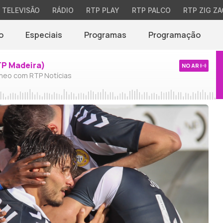
TELEVISÃO
RÁDIO
RTP PLAY
RTP PALCO
RTP ZIG ZA
o
Especiais
Programas
Programação
TP Madeira)
NO AR
neo com RTP Notícias