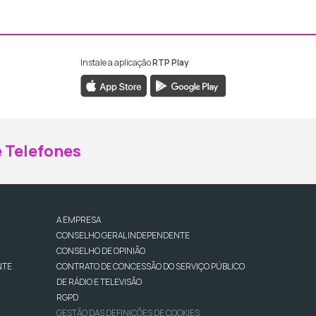
Instale a aplicação
RTP Play
ebook da RTP Madeira
nstagram da RTP Madeira
 Telefones
A EMPRESA
CONSELHO GERAL INDEPENDENTE
CONSELHO DE OPINIÃO
NTE
CONTRATO DE CONCESSÃO DO SERVIÇO PÚBLICO
DE RÁDIO E TELEVISÃO
RGPD
GESTÃO DAS DEFINIÇÕES DE COOKIES