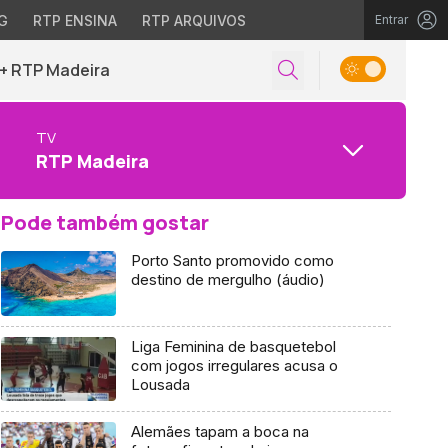
G
RTP ENSINA
RTP ARQUIVOS
Entrar
+ RTP Madeira
TV
RTP Madeira
Pode também gostar
Porto Santo promovido como
destino de mergulho (áudio)
Liga Feminina de basquetebol
com jogos irregulares acusa o
Lousada
Alemães tapam a boca na