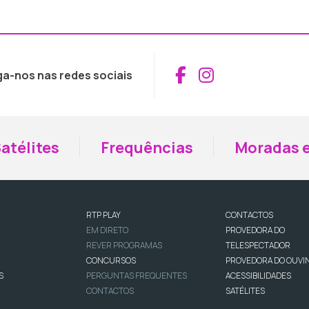
Aceder ao Fac
Aceder ao I
ga-nos nas redes sociais
atélites
Frequências
Moradas e
RTP PLAY
CONTACTOS
EM DIRETO
PROVEDORA DO
REVER PROGRAMAS
TELESPECTADOR
CONCURSOS
PROVEDORA DO OUVI
S
PERGUNTAS FREQUENTES
ACESSIBILIDADES
CONTACTOS
SATÉLITES