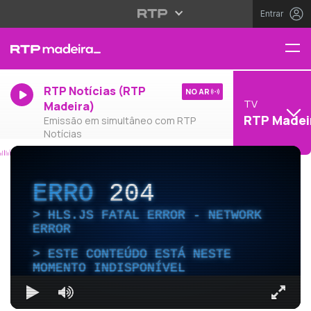
Entrar
RTP Notícias (RTP
NO AR
TV
Madeira)
RTP Madei
Emissão em simultâneo com RTP
Notícias
ERRO
204
HLS.JS FATAL ERROR - NETWORK
ERROR
ESTE CONTEÚDO ESTÁ NESTE
MOMENTO INDISPONÍVEL