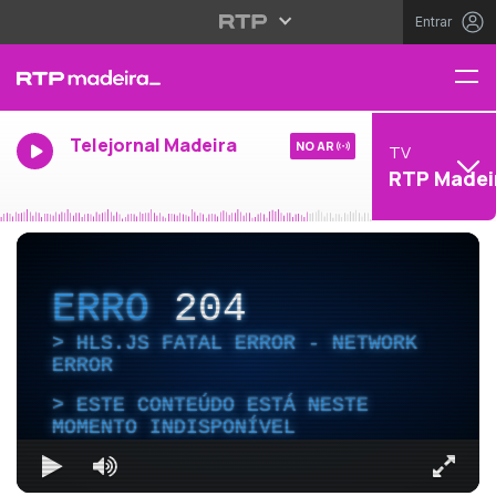
Entrar
Telejornal Madeira
NO AR
TV
RTP Madei
ERRO
204
HLS.JS FATAL ERROR - NETWORK
ERROR
ESTE CONTEÚDO ESTÁ NESTE
MOMENTO INDISPONÍVEL