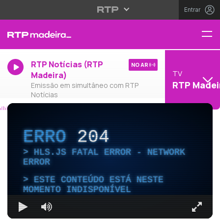
Entrar
RTP Notícias (RTP
NO AR
TV
Madeira)
RTP Madei
Emissão em simultâneo com RTP
Notícias
ERRO
204
HLS.JS FATAL ERROR - NETWORK
ERROR
ESTE CONTEÚDO ESTÁ NESTE
MOMENTO INDISPONÍVEL