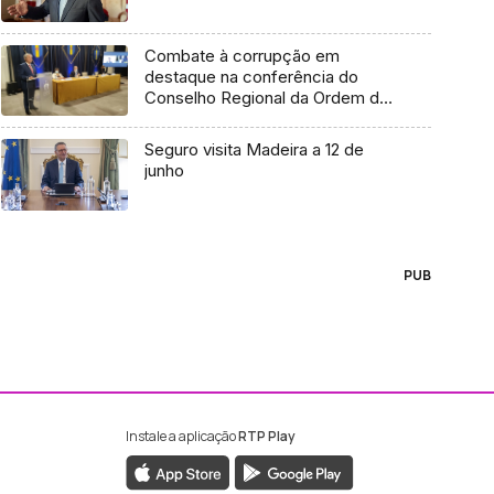
Combate à corrupção em
destaque na conferência do
Conselho Regional da Ordem dos
Advogados (áudio)
Seguro visita Madeira a 12 de
junho
PUB
Instale a aplicação
RTP Play
ebook da RTP Madeira
nstagram da RTP Madeira