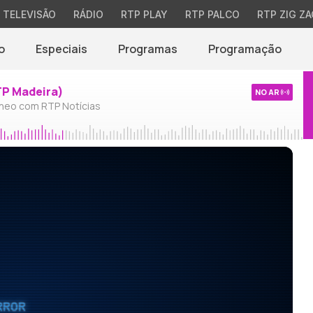
TELEVISÃO
RÁDIO
RTP PLAY
RTP PALCO
RTP ZIG ZA
o
Especiais
Programas
Programação
TP Madeira)
NO AR
neo com RTP Notícias
RROR