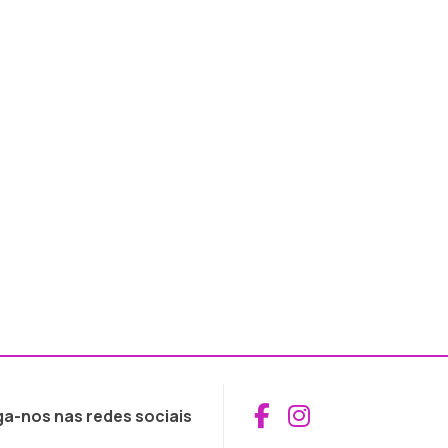
Aceder ao Fac
Aceder ao I
ga-nos nas redes sociais