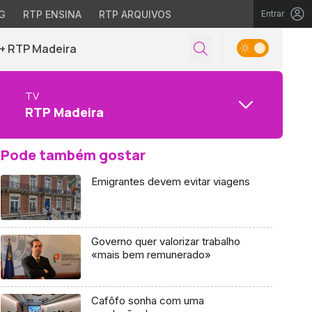
G
RTP ENSINA
RTP ARQUIVOS
Entrar
+ RTP Madeira
TV
RTP Madeira
Pode também gostar
Emigrantes devem evitar viagens
Governo quer valorizar trabalho
«mais bem remunerado»
Cafôfo sonha com uma