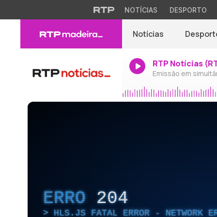
NOTÍCIAS
DESPORTO
Notícias
Desport
RTP Notícias (R
Emissão em simultâ
ERRO
204
HLS.JS FATAL ERROR - NETWORK E