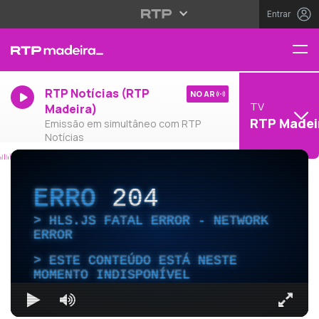
Entrar
RTP Notícias (RTP
NO AR
TV
Madeira)
RTP Madei
Emissão em simultâneo com RTP
Notícias
ERRO
204
HLS.JS FATAL ERROR - NETWORK
ERROR
ESTE CONTEÚDO ESTÁ NESTE
MOMENTO INDISPONÍVEL