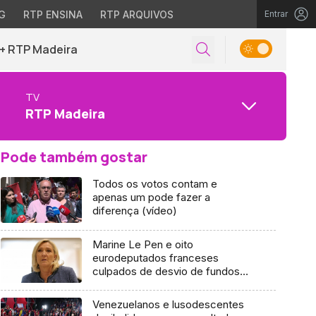
G
RTP ENSINA
RTP ARQUIVOS
Entrar
+ RTP Madeira
TV
RTP Madeira
Pode também gostar
Todos os votos contam e
apenas um pode fazer a
diferença (vídeo)
Marine Le Pen e oito
eurodeputados franceses
culpados de desvio de fundos
públicos
Venezuelanos e lusodescentes