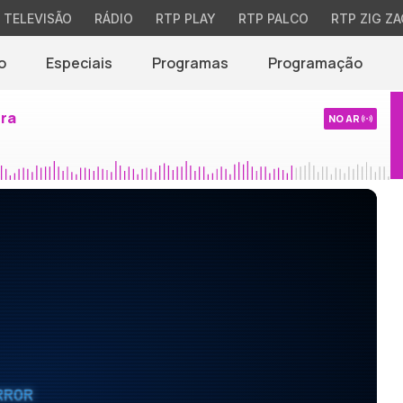
TELEVISÃO
RÁDIO
RTP PLAY
RTP PALCO
RTP ZIG ZA
o
Especiais
Programas
Programação
ira
NO AR
RROR