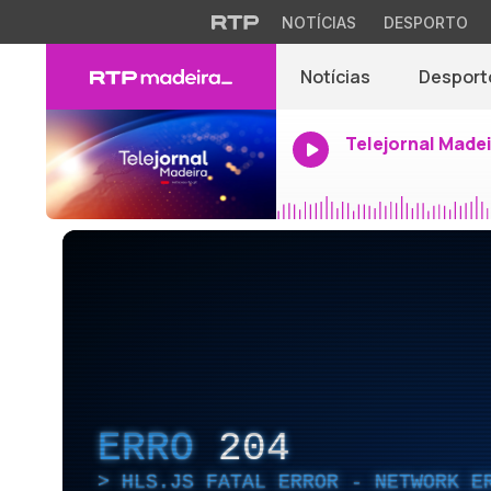
NOTÍCIAS
DESPORTO
Notícias
Desport
Telejornal Made
ERRO
204
HLS.JS FATAL ERROR - NETWORK E