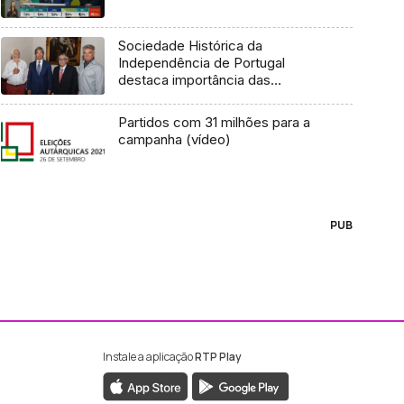
Sociedade Histórica da
Independência de Portugal
destaca importância das
autonomias
Partidos com 31 milhões para a
campanha (vídeo)
PUB
Instale a aplicação
RTP Play
ebook da RTP Madeira
nstagram da RTP Madeira