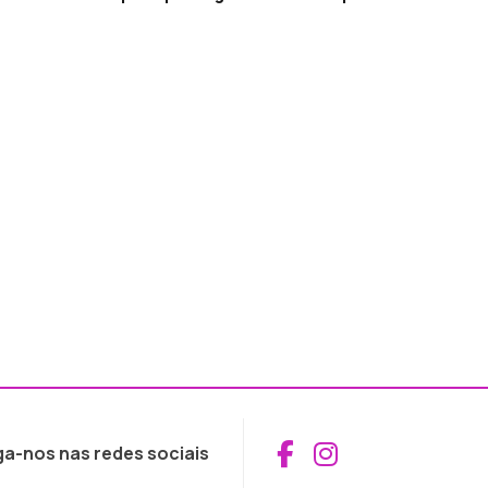
Aceder ao Fac
Aceder ao I
ga-nos nas redes sociais