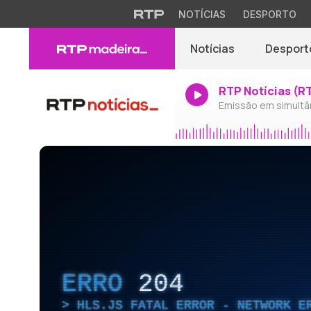
NOTÍCIAS
DESPORTO
Notícias
Desport
RTP Notícias (R
Emissão em simultâ
ERRO
204
HLS.JS FATAL ERROR - NETWORK E