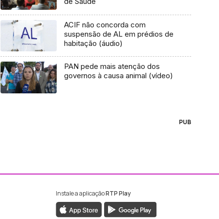
de Saúde
ACIF não concorda com
suspensão de AL em prédios de
habitação (áudio)
PAN pede mais atenção dos
governos à causa animal (vídeo)
PUB
Instale a aplicação
RTP Play
ebook da RTP Madeira
nstagram da RTP Madeira