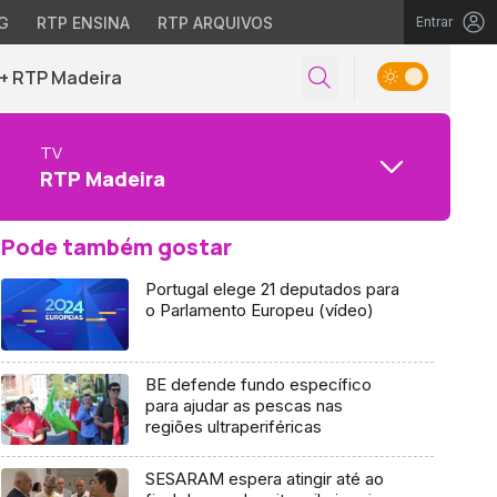
G
RTP ENSINA
RTP ARQUIVOS
Entrar
+ RTP Madeira
TV
RTP Madeira
Pode também gostar
Portugal elege 21 deputados para
o Parlamento Europeu (vídeo)
BE defende fundo específico
para ajudar as pescas nas
regiões ultraperiféricas
SESARAM espera atingir até ao