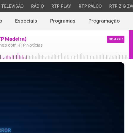
TELEVISÃO
RÁDIO
RTP PLAY
RTP PALCO
RTP ZIG ZA
o
Especiais
Programas
Programação
TP Madeira)
NO AR
neo com RTP Notícias
RROR