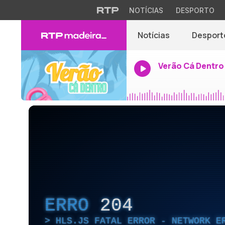
NOTÍCIAS
DESPORTO
Notícias
Desport
Verão Cá Dentro
ERRO
204
HLS.JS FATAL ERROR - NETWORK E