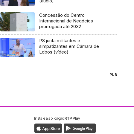
(áudio)
Concessão do Centro
Internacional de Negócios
prorrogada até 2032
PS junta militantes e
simpatizantes em Câmara de
Lobos (vídeo)
PUB
Instale a aplicação
RTP Play
ebook da RTP Madeira
nstagram da RTP Madeira