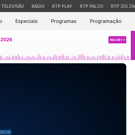
TELEVISÃO
RÁDIO
RTP PLAY
RTP PALCO
RTP ZIG ZA
o
Especiais
Programas
Programação
 2026
NO AR
RROR