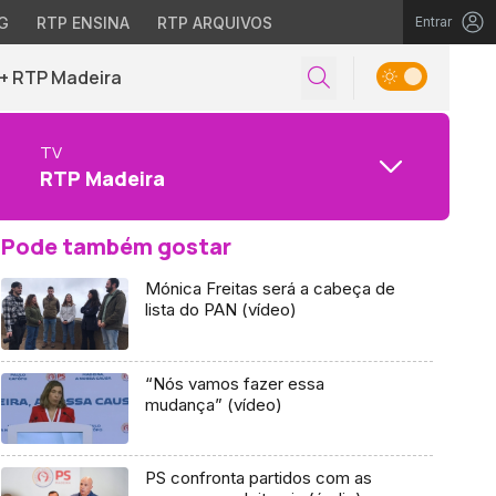
G
RTP ENSINA
RTP ARQUIVOS
Entrar
+ RTP Madeira
TV
RTP Madeira
Pode também gostar
Mónica Freitas será a cabeça de
lista do PAN (vídeo)
“Nós vamos fazer essa
mudança” (vídeo)
PS confronta partidos com as