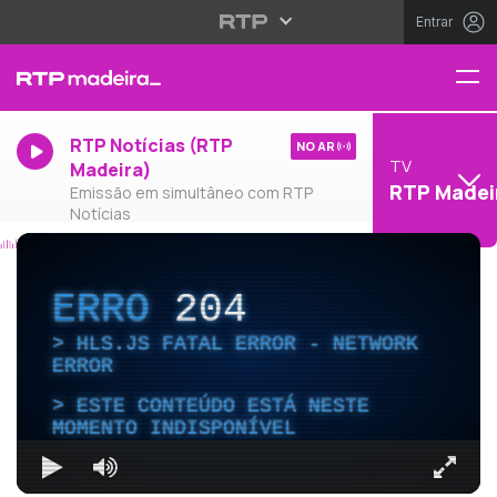
Entrar
RTP Notícias (RTP
NO AR
TV
Madeira)
RTP Madei
Emissão em simultâneo com RTP
Notícias
ERRO
204
HLS.JS FATAL ERROR - NETWORK
ERROR
ESTE CONTEÚDO ESTÁ NESTE
MOMENTO INDISPONÍVEL