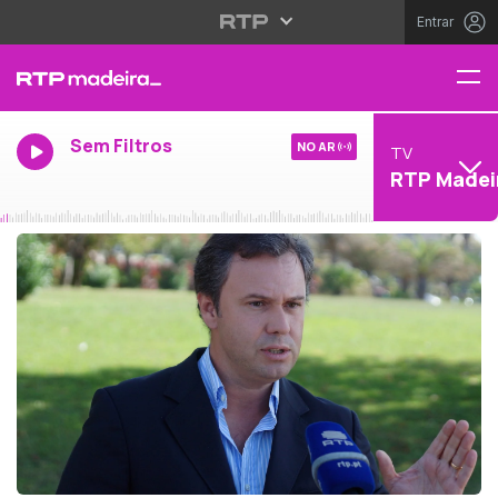
Entrar
Sem Filtros
NO AR
TV
RTP Madei