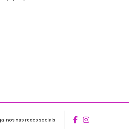
Aceder ao Fac
Aceder ao I
ga-nos nas redes sociais