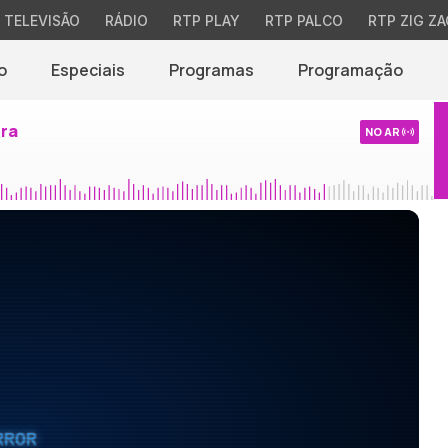
TELEVISÃO
RÁDIO
RTP PLAY
RTP PALCO
RTP ZIG ZA
o
Especiais
Programas
Programação
ira
NO AR
RROR