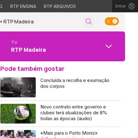
G
RTP ENSINA
RTP ARQUIVOS
Entrar
+ RTP Madeira
TV
RTP Madeira
Pode também gostar
Concluída a recolha e exumação
dos corpos
Novo contrato entre governo e
clubes terá atualizações de 8%
todas as épocas (áudio)
«Mais para o Porto Moniz»