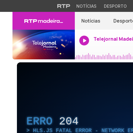
NOTÍCIAS
DESPORTO
Notícias
Desport
Telejornal Made
ERRO
204
HLS.JS FATAL ERROR - NETWORK E