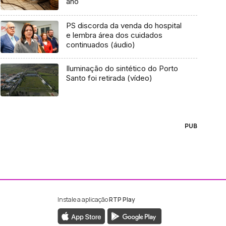
ano
PS discorda da venda do hospital
e lembra área dos cuidados
continuados (áudio)
Iluminação do sintético do Porto
Santo foi retirada (vídeo)
PUB
Instale a aplicação
RTP Play
ebook da RTP Madeira
nstagram da RTP Madeira