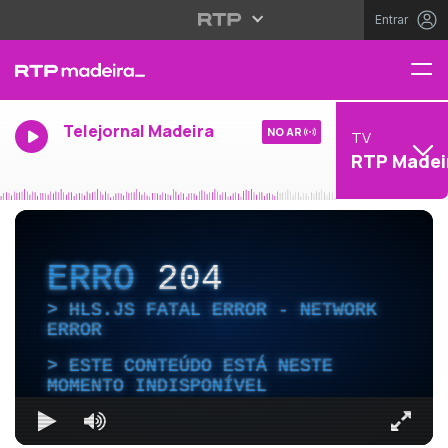
Entrar
Telejornal Madeira
NO AR
TV
RTP Madei
ERRO
204
HLS.JS FATAL ERROR - NETWORK
ERROR
ESTE CONTEÚDO ESTÁ NESTE
MOMENTO INDISPONÍVEL