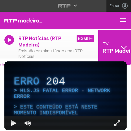
Entrar
RTP Notícias (RTP
NO AR
TV
Madeira)
RTP Madei
Emissão em simultâneo com RTP
Notícias
ERRO
204
HLS.JS FATAL ERROR - NETWORK
ERROR
ESTE CONTEÚDO ESTÁ NESTE
MOMENTO INDISPONÍVEL