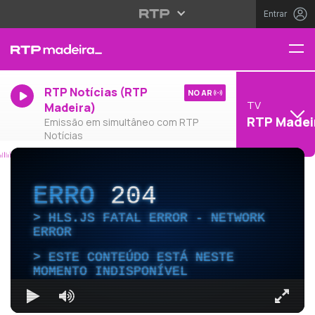
Entrar
RTP Notícias (RTP
NO AR
TV
Madeira)
RTP Madei
Emissão em simultâneo com RTP
Notícias
ERRO
204
HLS.JS FATAL ERROR - NETWORK
ERROR
ESTE CONTEÚDO ESTÁ NESTE
MOMENTO INDISPONÍVEL