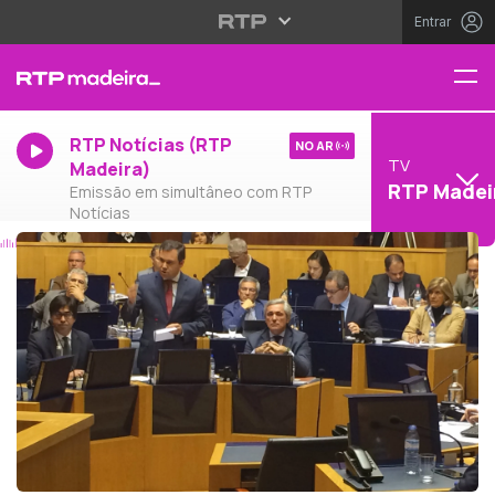
Entrar
RTP Notícias (RTP
NO AR
TV
Madeira)
RTP Madei
Emissão em simultâneo com RTP
Notícias