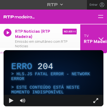
Entrar
RTP Notícias (RTP
NO AR
TV
Madeira)
RTP Madei
Emissão em simultâneo com RTP
Notícias
ERRO
204
HLS.JS FATAL ERROR - NETWORK
ERROR
ESTE CONTEÚDO ESTÁ NESTE
MOMENTO INDISPONÍVEL