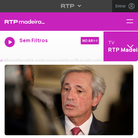
Entrar
Sem Filtros
NO AR
TV
RTP Madei