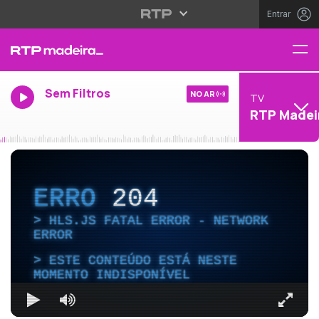
Entrar
Sem Filtros
NO AR
TV
RTP Madei
ERRO
204
HLS.JS FATAL ERROR - NETWORK
ERROR
ESTE CONTEÚDO ESTÁ NESTE
MOMENTO INDISPONÍVEL