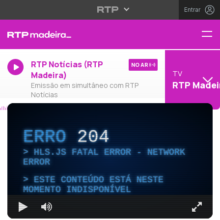
Entrar
RTP Notícias (RTP
NO AR
TV
Madeira)
RTP Madei
Emissão em simultâneo com RTP
Notícias
ERRO
204
HLS.JS FATAL ERROR - NETWORK
ERROR
ESTE CONTEÚDO ESTÁ NESTE
MOMENTO INDISPONÍVEL