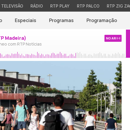
TELEVISÃO
RÁDIO
RTP PLAY
RTP PALCO
RTP ZIG ZA
o
Especiais
Programas
Programação
TP Madeira)
NO AR
neo com RTP Notícias