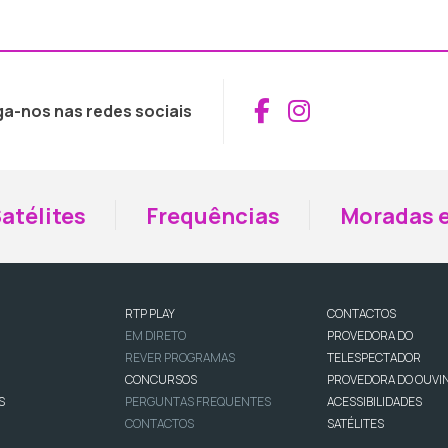
Aceder ao Fac
Aceder ao I
ga-nos nas redes sociais
atélites
Frequências
Moradas e
RTP PLAY
CONTACTOS
EM DIRETO
PROVEDORA DO
REVER PROGRAMAS
TELESPECTADOR
CONCURSOS
PROVEDORA DO OUVI
S
PERGUNTAS FREQUENTES
ACESSIBILIDADES
CONTACTOS
SATÉLITES