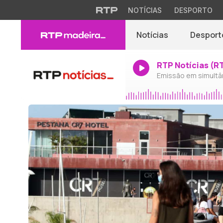
NOTÍCIAS
DESPORTO
Notícias
Desport
RTP Notícias (R
Emissão em simultâ