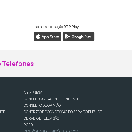
Instale a aplicação
RTP Play
ebook da RTP Madeira
nstagram da RTP Madeira
 Telefones
A EMPRESA
CONSELHO GERAL INDEPENDENTE
CONSELHO DE OPINIÃO
NTE
CONTRATO DE CONCESSÃO DO SERVIÇO PÚBLICO
DE RÁDIO E TELEVISÃO
RGPD
GESTÃO DAS DEFINIÇÕES DE COOKIES