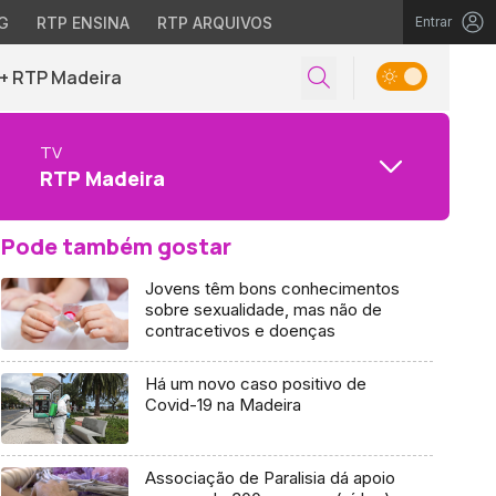
G
RTP ENSINA
RTP ARQUIVOS
Entrar
+ RTP Madeira
TV
RTP Madeira
Pode também gostar
Jovens têm bons conhecimentos
sobre sexualidade, mas não de
contracetivos e doenças
Há um novo caso positivo de
Covid-19 na Madeira
Associação de Paralisia dá apoio