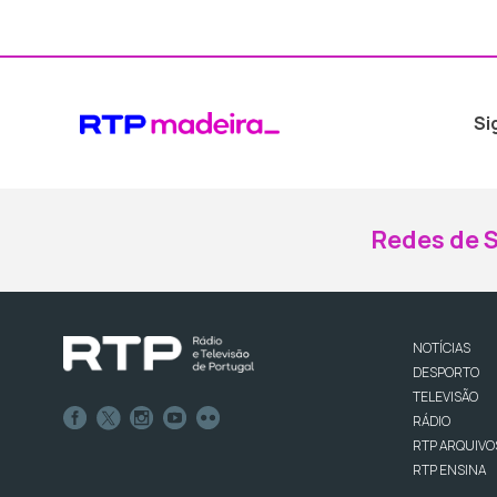
Si
Redes de S
NOTÍCIAS
DESPORTO
TELEVISÃO
RÁDIO
RTP ARQUIVO
RTP ENSINA